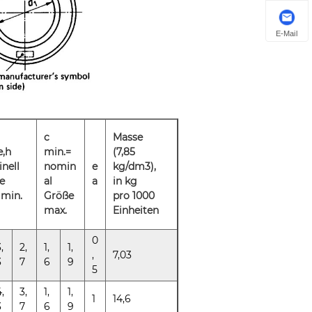
E-Mail
c
Masse
e,h
min.=
(7,85
nell
nomin
e
kg/dm3),
e
al
a
in kg
 min.
Größe
pro 1000
max.
Einheiten
0
,
2,
1,
1,
,
7,03
3
7
6
9
5
,
3,
1,
1,
1
14,6
3
7
6
9