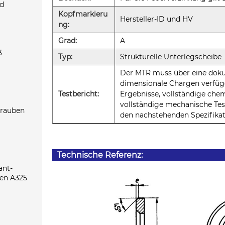
d
Kopfmarkieru
Hersteller-ID und HV
ng:
Grad:
A
3
Typ:
Strukturelle Unterlegscheibe
Der MTR muss über eine doku
dimensionale Chargen verfü
Testbericht:
Ergebnisse, vollständige che
vollständige mechanische Tes
rauben
den nachstehenden Spezifikat
Technische Referenz:
ant-
en A325