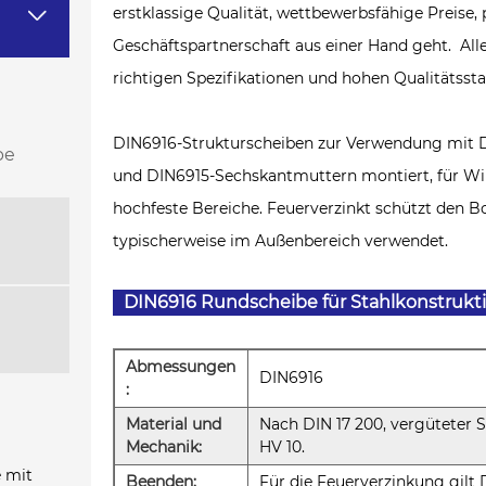

erstklassige Qualität, wettbewerbsfähige Preise,
Geschäftspartnerschaft aus einer Hand geht. Al
richtigen Spezifikationen und hohen Qualitätssta
DIN6916-Strukturscheiben zur Verwendung mit 
be
und DIN6915-Sechskantmuttern montiert, für Win
hochfeste Bereiche. Feuerverzinkt schützt den B
typischerweise im Außenbereich verwendet.
DIN6916 Rundscheibe für Stahlkonstrukt
Abmessungen
DIN6916
:
Material und
Nach DIN 17 200, vergüteter S
Mechanik:
HV 10.
 mit
Beenden:
Für die Feuerverzinkung gilt D