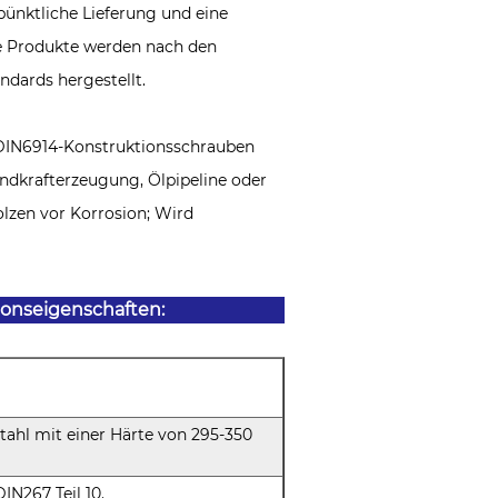
 pünktliche Lieferung und eine
le Produkte werden nach den
ndards hergestellt.
DIN6914-Konstruktionsschrauben
dkrafterzeugung, Ölpipeline oder
olzen vor Korrosion; Wird
ionseigenschaften:
tahl mit einer Härte von 295-350
IN267 Teil 10.