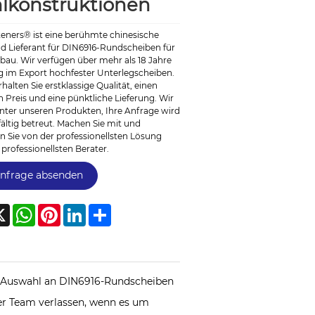
hlkonstruktionen
teners® ist eine berühmte chinesische
d Lieferant für DIN6916-Rundscheiben für
bau. Wir verfügen über mehr als 18 Jahre
g im Export hochfester Unterlegscheiben.
rhalten Sie erstklassige Qualität, einen
 Preis und eine pünktliche Lieferung. Wir
nter unseren Produkten, Ihre Anfrage wird
fältig betreut. Machen Sie mit und
en Sie von der professionellsten Lösung
rofessionellsten Berater.
nfrage absenden
cebook
X
WhatsApp
Pinterest
LinkedIn
Share
oße Auswahl an DIN6916-Rundscheiben
er Team verlassen, wenn es um