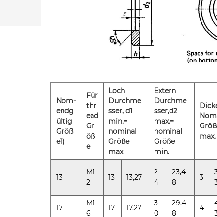
Loch
Extern
Für
Nom-
Durchme
Durchme
thr
Dick
endg
sser, d1
sser,d2
ead
Nomi
ültig
min.=
max.=
Gr
Größ
Größ
nominal
nominal
öß
max.
e1)
Größe
Größe
e
max.
min.
M1
2
23,4
3
13
13
13,27
3
2
4
8
M1
3
29,4
4
17
17
17,27
4
6
0
8