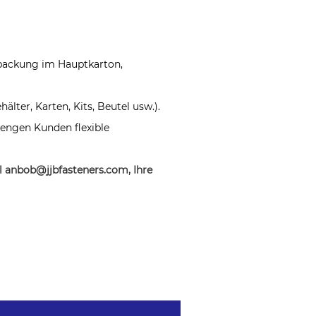
packung im Hauptkarton,
Karten, Kits, Beutel usw.).
n engen Kunden flexible
l an
bob@jjbfasteners.com
, Ihre