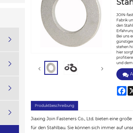
Sta
JOIN-fas
Fabrik un
den Stahl
Erfahrun
Bei uns e

günstigen
stehen hi
hier sorg
profitier

und dem p
A

Fa
Produktbeschreibung

Jiaxing Join Fasteners Co., Ltd. bieten eine gr
für den Stahlbau. Sie können sich immer auf uns