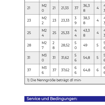
M2
36,3
4
21
21
21,33
37
4
0
8
M2
3
38,3
4
23
23
23,33
4
2
9
8
M2
4
43,3
4
25
25
25,33
4
4
4
8
M2
2
5
5
28
28,52
49
5
7
8
0
M3
5
5
31
31
31,62
54,8
5
0
6
M3
6
6
37
37
37,62
64,8
6
6
6
1) Die Nenngröße beträgt d1 min·
Service und Bedingungen: