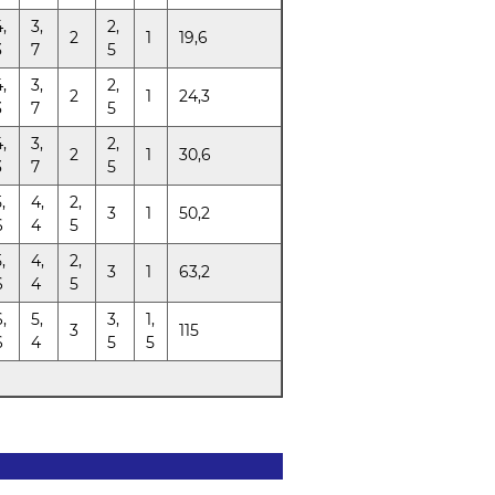
,
3,
2,
2
1
19,6
3
7
5
,
3,
2,
2
1
24,3
3
7
5
,
3,
2,
2
1
30,6
3
7
5
,
4,
2,
3
1
50,2
6
4
5
,
4,
2,
3
1
63,2
6
4
5
,
5,
3,
1,
3
115
6
4
5
5