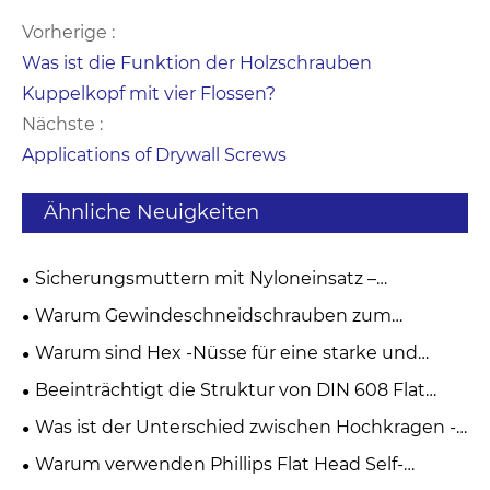
Vorherige :
‌Was ist die Funktion der Holzschrauben
Kuppelkopf mit vier Flossen?
Nächste :
Applications of Drywall Screws
Ähnliche Neuigkeiten
Sicherungsmuttern mit Nyloneinsatz –
Prinzipien, Vorteile und praktischer
Warum Gewindeschneidschrauben zum
Anwendungsleitfaden
Goldstandard für schwingungsdämpfende
Warum sind Hex -Nüsse für eine starke und
Befestigungen werden
zuverlässige Befestigung unerlässlich?
Beeinträchtigt die Struktur von DIN 608 Flat
Counterunk Quadrate Neckschrauben die
Was ist der Unterschied zwischen Hochkragen -
automatisierte Baugruppe?
Lock -Waschmaschine und gewöhnlichen
Warum verwenden Phillips Flat Head Self-
Unterlegscheiben?