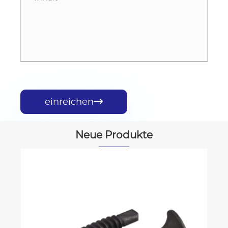
einreichen

Neue Produkte
Slotted Hex Waschmaschine
Blechschraubenstyp AB
Mehr sehen >>