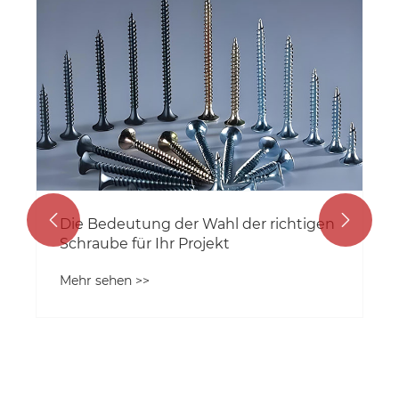


Was sind die Vorteile von hex -
gezackten Flanschnüssen gegenüber
herkömmlichen Nüssen?