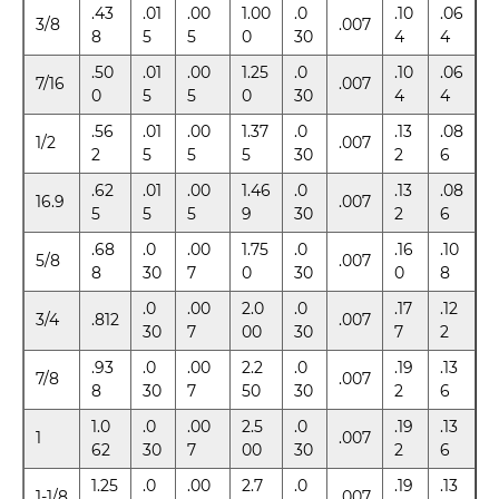
.43
.01
.00
1.00
.0
.10
.06
3/8
.007
8
5
5
0
30
4
4
.50
.01
.00
1.25
.0
.10
.06
7/16
.007
0
5
5
0
30
4
4
.56
.01
.00
1.37
.0
.13
.08
1/2
.007
2
5
5
5
30
2
6
.62
.01
.00
1.46
.0
.13
.08
16.9
.007
5
5
5
9
30
2
6
.68
.0
.00
1.75
.0
.16
.10
5/8
.007
8
30
7
0
30
0
8
.0
.00
2.0
.0
.17
.12
3/4
.812
.007
30
7
00
30
7
2
.93
.0
.00
2.2
.0
.19
.13
7/8
.007
8
30
7
50
30
2
6
1.0
.0
.00
2.5
.0
.19
.13
1
.007
62
30
7
00
30
2
6
1.25
.0
.00
2.7
.0
.19
.13
1-1/8
.007