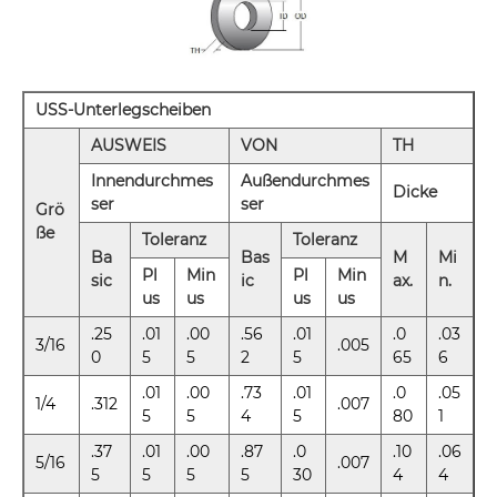
USS-Unterlegscheiben
AUSWEIS
VON
TH
Innendurchmes
Außendurchmes
Dicke
ser
ser
Grö
ße
Toleranz
Toleranz
Ba
Bas
M
Mi
Pl
Min
Pl
Min
sic
ic
ax.
n.
us
us
us
us
.25
.01
.00
.56
.01
.0
.03
3/16
.005
0
5
5
2
5
65
6
.01
.00
.73
.01
.0
.05
1/4
.312
.007
5
5
4
5
80
1
.37
.01
.00
.87
.0
.10
.06
5/16
.007
5
5
5
5
30
4
4