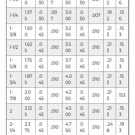
0
30
7
50
30
2
6
1.37
.0
.00
3.0
.0
.19
.13
1-1/4
.007
5
30
7
00
30
2
6
1-
1.50
.0
3.2
.0
.21
.15
.010
.010
3/8
0
45
50
45
3
3
1.62
.0
3.5
.0
.21
.15
1-1/2
.010
.010
5
45
00
45
3
3
1-
1.75
.0
3.7
.0
.21
.15
.010
.010
5/8
0
45
50
45
3
3
1-
1.87
.0
4.0
.0
.21
.15
.010
.010
3/4
5
45
00
45
3
3
1-
2.0
.0
4.2
.0
.21
.010
.010
153
7/8
00
45
50
45
3
2.12
.0
4.5
.0
.21
.15
2
.010
.010
5
45
00
45
3
3
2-
2.3
.0
4.7
.0
.24
.19
.010
.010
1/4
75
45
50
45
8
3