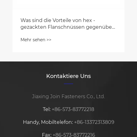
r
Kontaktiere Uns
Jiaxing Join Fasteners Co., Ltd.
Tel:
+86-573-83772218
Handy, Mobiltelefon:
+86-13372313809
Fax:
+86-573-83772216