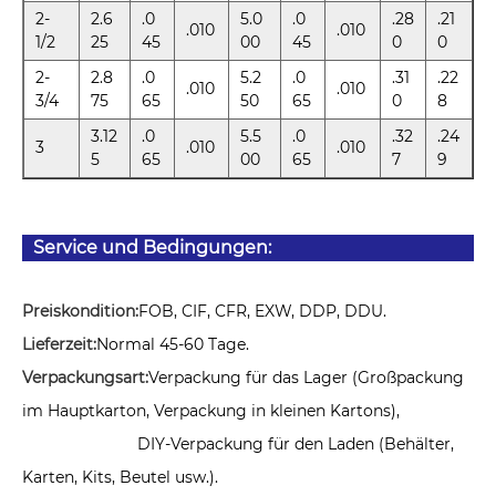
2-
2.6
.0
5.0
.0
.28
.21
.010
.010
1/2
25
45
00
45
0
0
2-
2.8
.0
5.2
.0
.31
.22
.010
.010
3/4
75
65
50
65
0
8
3.12
.0
5.5
.0
.32
.24
3
.010
.010
5
65
00
65
7
9
Service und Bedingungen:
Preiskondition:
FOB, CIF, CFR, EXW, DDP, DDU.
Lieferzeit:
Normal 45-60 Tage.
Verpackungsart:
Verpackung für das Lager (Großpackung
im Hauptkarton, Verpackung in kleinen Kartons),
DIY-Verpackung für den Laden (Behälter,
Karten, Kits, Beutel usw.).