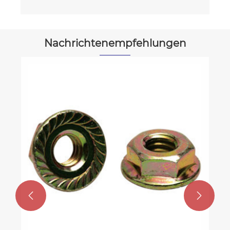
Nachrichtenempfehlungen
Warum sind Hex -Nüsse für eine starke
und zuverlässige Befestigung
unerlässlich?
Mehr sehen >>

