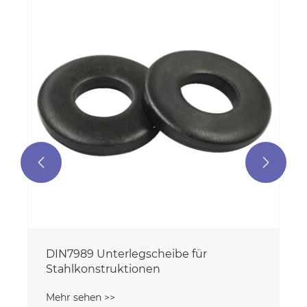
DIN9021 Kotflügelscheib
Mehr sehen >>


eibe für